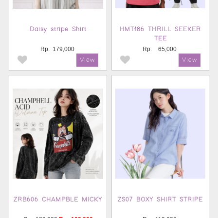
Daisy stripe Shirt
HMT186 THRILL SEEKER
TEE
Rp.
179,000
Rp.
65,000
ZRB606 CHAMPBLE MICKY
ZS07 BOXY SHIRT STRIPE