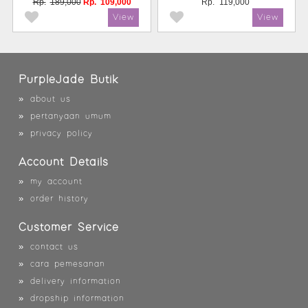
Rp.
189,000
Rp.
109,000
Rp.
119,000
PurpleJade Butik
»
about us
»
pertanyaan umum
»
privacy policy
Account Details
»
my account
»
order history
Customer Service
»
contact us
»
cara pemesanan
»
delivery information
»
dropship information